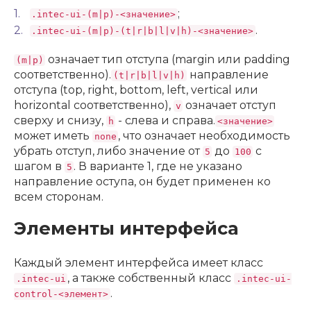
;
.intec-ui-(m|p)-<значение>
.
.intec-ui-(m|p)-(t|r|b|l|v|h)-<значение>
означает тип отступа (margin или padding
(m|p)
соответственно).
направление
(t|r|b|l|v|h)
отступа (top, right, bottom, left, vertical или
horizontal соответственно),
означает отступ
v
сверху и снизу,
- слева и справа.
h
<значение>
может иметь
, что означает необходимость
none
убрать отступ, либо значение от
до
с
5
100
шагом в
. В варианте 1, где не указано
5
направление оступа, он будет применен ко
всем сторонам.
Элементы интерфейса
Каждый элемент интерфейса имеет класс
, а также собственный класс
.intec-ui
.intec-ui-
.
control-<элемент>