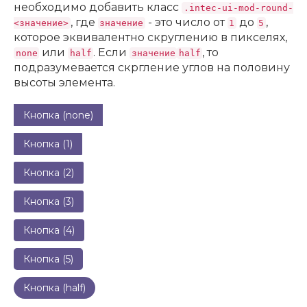
необходимо добавить класс
.intec-ui-mod-round-
, где
- это число от
до
,
<значение>
значение
1
5
которое эквивалентно скруглению в пикселях,
или
. Если
, то
none
half
значение
half
подразумевается скргление углов на половину
высоты элемента.
Кнопка (none)
Кнопка (1)
Кнопка (2)
Кнопка (3)
Кнопка (4)
Кнопка (5)
Кнопка (half)