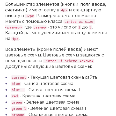
Большинство элементов (кнопки, поля ввода,
счетчики) имеют сетку в
и стандартную
4px
высоту в
. Размеры элементов можно
32px
менять с помощью класса
.intec-ui-size-
, где
- это число от
до
.
<размер>
размер
1
5
Каждый размер увеличивает высоту элемента
на
.
4px
Все элементы (кроме полей ввода) имеют
цветовые схемы. Цветовые схемы задаются с
помощью класса
.intec-ui-scheme-<схема>
Доступны следующие цветовые схемы:
- Текущая цветовая схема сайта
current
- Синяя цветовая схема
blue
- Синяя цветовая схема 1
blue-1
- Красная цветовая схема
red
- Зеленая цветовая схема
green
- Зеленая цветовая схема 1
green-1
- Оранжевая цветовая схема
orange