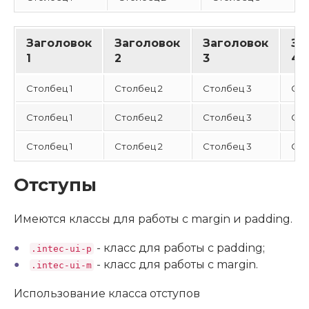
Заголовок
Заголовок
Заголовок
За
1
2
3
4
Столбец 1
Столбец 2
Столбец 3
Сто
Столбец 1
Столбец 2
Столбец 3
Сто
Столбец 1
Столбец 2
Столбец 3
Сто
Отступы
Имеются классы для работы с margin и padding.
- класс для работы с padding;
.intec-ui-p
- класс для работы с margin.
.intec-ui-m
Использование класса отступов