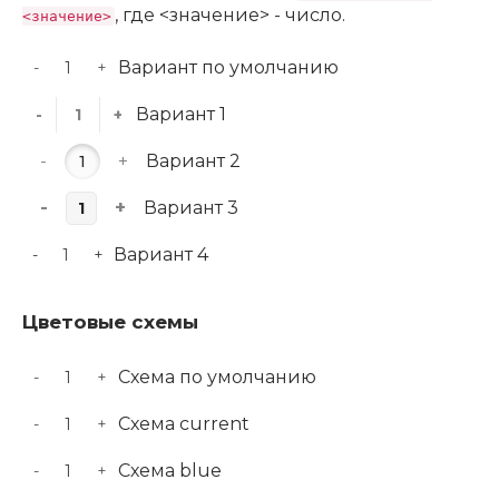
, где <значение> - число.
<значение>
Вариант по умолчанию
-
+
Вариант 1
-
+
-
+
Вариант 2
-
+
Вариант 3
Вариант 4
-
+
Цветовые схемы
Схема по умолчанию
-
+
Схема current
-
+
Схема blue
-
+