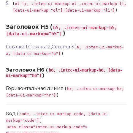
(
ol li, .intec-ui-markup-ol .intec-ui-markup-li,
)
[data-ui-markup="ol"] [data-ui-markup="li"]
Заголовок H5 (
h5, .intec-ui-markup-h5,
)
[data-ui-markup="h5"]
Ссылка 1
,
Ссылка 2
,
Ссылка 3
(
a, .intec-ui-markup-
)
a, [data-ui-markup="a"]
Заголовок H6 (
h6, .intec-ui-markup-h6, [data-
)
ui-markup="h6"]
Горизонтальная линия (
hr, .intec-ui-markup-hr,
)
[data-ui-markup="hr"]
Код (
code, .intec-ui-markup-code, [data-ui-
)
markup="code"]
<div class="intec-ui-markup-code">