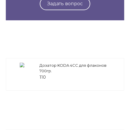
Задать вопрос
Дозатор KODA 4СС для флаконов
700гр.
110